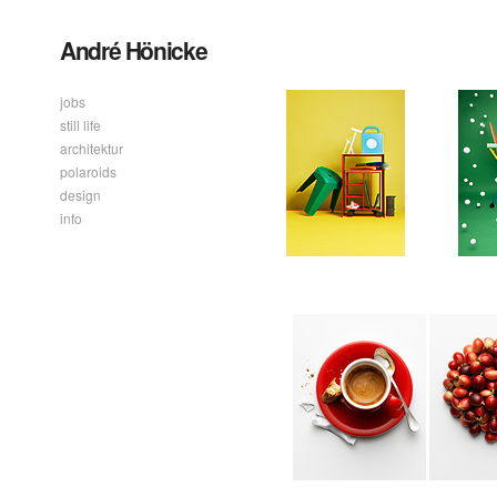
André Hönicke
jobs
still life
architektur
polaroids
design
info